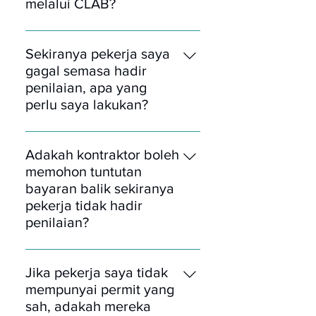
disenaraikan pada item 8). Nota:
melalui CLAB?
Tiada bayaran tambahan yang
i. Majikan menghantar permohonan
dikenakan oleh pihak CLAB
dan membuat pembayaran terus
Sekiranya pekerja saya
kepada CLAB ii. CLAB akan
gagal semasa hadir
memaklumkan tarikh penilaian iii.
penilaian, apa yang
Pekerja hadir ke pusat penilaian iv.
perlu saya lakukan?
Jika lulus, sijil SKKP dikeluarkan
Pekerja perlu membuat
CIDB dan majikan muat turun dari
permohonan semula di portal e-
sistem CLAB
Adakah kontraktor boleh
SKKP CLAB dan menghadiri sesi
memohon tuntutan
penilaian bagi kali kedua.
bayaran balik sekiranya
pekerja tidak hadir
penilaian?
Sekiranya pekerja tidak hadir pada
hari penilaian, kontraktor tidak
Jika pekerja saya tidak
layak untuk memohon tuntutan
mempunyai permit yang
bayaran balik.
sah, adakah mereka